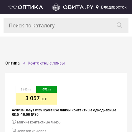
Владивосток
Оптика
Контактные линзы
3 630
-
573
.00
.00
3 057
.00
Acuvue Oasys with Hydraluxe линзы контактные однодневные
R8,5 -10,00 №30
Мягкие контактные линзы
Johnson @ Johns