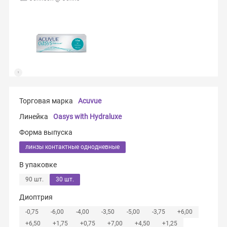
Торговая марка
Acuvue
Линейка
Oasys with Hydraluxe
Форма выпуска
линзы контактные однодневные
В упаковке
90 шт.
30 шт.
Диоптрия
-0,75
-6,00
-4,00
-3,50
-5,00
-3,75
+6,00
+6,50
+1,75
+0,75
+7,00
+4,50
+1,25