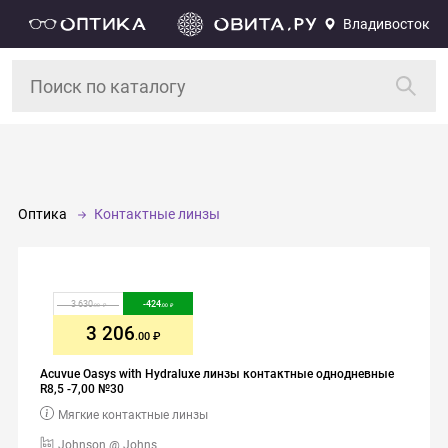
Владивосток
Оптика
Контактные линзы
3 630
-
424
.00
.00
3 206
.00
Acuvue Oasys with Hydraluxe линзы контактные однодневные
R8,5 -7,00 №30
Мягкие контактные линзы
Johnson @ Johns