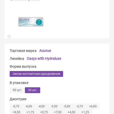
Торговая марка
Acuvue
Линейка
Oasys with Hydraluxe
Форма выпуска
линзы контактные однодневные
В упаковке
90 шт.
30 шт.
Диоптрия
-0,75
-6,00
-4,00
-3,50
-5,00
-3,75
+6,00
+6,50
+1,75
+0,75
+7,00
+4,50
+1,25