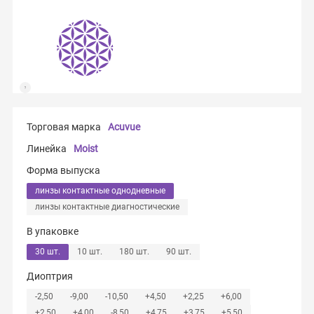
Торговая марка
Acuvue
Линейка
Moist
Форма выпуска
линзы контактные однодневные
линзы контактные диагностические
В упаковке
30 шт.
10 шт.
180 шт.
90 шт.
Диоптрия
-2,50
-9,00
-10,50
+4,50
+2,25
+6,00
+2,50
+4,00
-8,50
+4,75
+3,75
+5,50