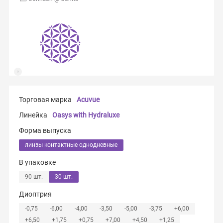
Торговая марка
Acuvue
Линейка
Oasys with Hydraluxe
Форма выпуска
линзы контактные однодневные
В упаковке
90 шт.
30 шт.
Диоптрия
-0,75
-6,00
-4,00
-3,50
-5,00
-3,75
+6,00
+6,50
+1,75
+0,75
+7,00
+4,50
+1,25