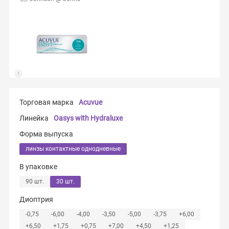
Торговая марка
Acuvue
Линейка
Oasys with Hydraluxe
Форма выпуска
линзы контактные однодневные
В упаковке
90 шт.
30 шт.
Диоптрия
-0,75
-6,00
-4,00
-3,50
-5,00
-3,75
+6,00
+6,50
+1,75
+0,75
+7,00
+4,50
+1,25