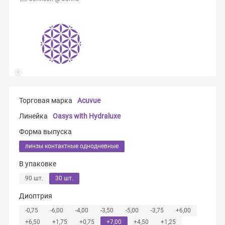
Торговая марка
Acuvue
Линейка
Oasys with Hydraluxe
Форма выпуска
линзы контактные однодневные
В упаковке
90 шт.
30 шт.
Диоптрия
-0,75
-6,00
-4,00
-3,50
-5,00
-3,75
+6,00
+6,50
+1,75
+0,75
+7,00
+4,50
+1,25