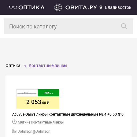
Владивосток
Оптика
Контактные линзы
2 508
-
455
.00
.00
2 053
.00
Acuvue Oasys линзы контактные двухнедельные R8,4 +0,50 №6
Мягкие контактные линзы
Johnson@Johnson