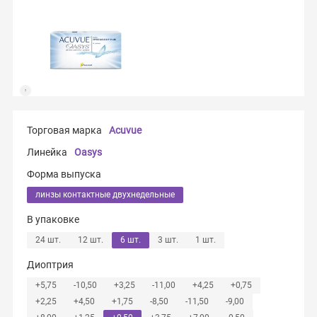
Торговая марка
Acuvue
Линейка
Oasys
Форма выпуска
линзы контактные двухнедельные
В упаковке
24 шт.
12 шт.
6 шт.
3 шт.
1 шт.
Диоптрия
+5,75
-10,50
+3,25
-11,00
+4,25
+0,75
+2,25
+4,50
+1,75
-8,50
-11,50
-9,00