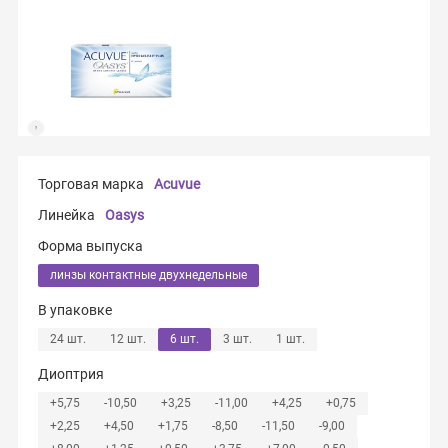
Торговая марка
Acuvue
Линейка
Oasys
Форма выпуска
линзы контактные двухнедельные
В упаковке
24 шт.
12 шт.
6 шт.
3 шт.
1 шт.
Диоптрия
+5,75
-10,50
+3,25
-11,00
+4,25
+0,75
+2,25
+4,50
+1,75
-8,50
-11,50
-9,00