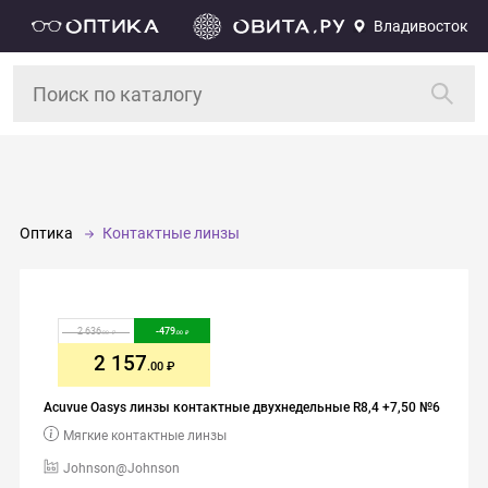
Владивосток
Оптика
Контактные линзы
2 636
-
479
.00
.00
2 157
.00
Acuvue Oasys линзы контактные двухнедельные R8,4 +7,50 №6
Мягкие контактные линзы
Johnson@Johnson