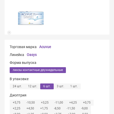
Торговая марка
Acuvue
Линейка
Oasys
Форма выпуска
линзы контактные двухнедельные
В упаковке
24 шт.
12 шт.
6 шт.
3 шт.
1 шт.
Диоптрия
+5,75
-10,50
+3,25
-11,00
+4,25
+0,75
+2,25
+4,50
+1,75
-8,50
-11,50
-9,00