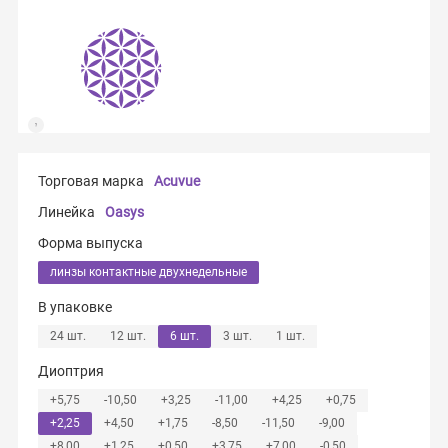
Торговая марка
Acuvue
Линейка
Oasys
Форма выпуска
линзы контактные двухнедельные
В упаковке
24 шт.
12 шт.
6 шт.
3 шт.
1 шт.
Диоптрия
+5,75
-10,50
+3,25
-11,00
+4,25
+0,75
+2,25
+4,50
+1,75
-8,50
-11,50
-9,00
+8,00
+1,25
+0,50
+3,75
+7,00
-0,50